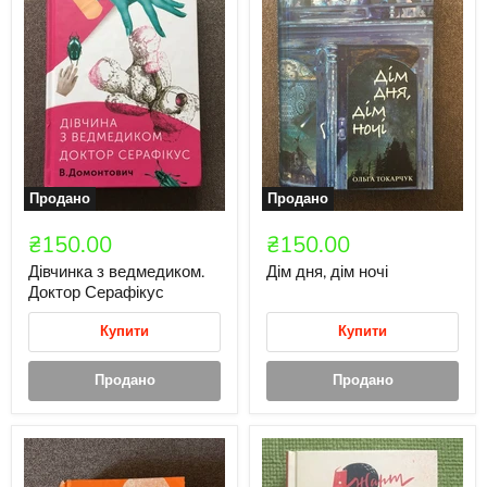
Продано
Продано
₴150.00
₴150.00
Дівчинка з ведмедиком.
Дім дня, дім ночі
Доктор Серафікус
Купити
Купити
Продано
Продано