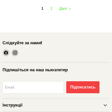
1
2
Далі
Слідкуйте за нами!
шукайте
шукайте
нас
нас
на
на
Facebook
Instagram
Підпишіться на наш ньюзлетер
Підписатись
Email
Інструкції