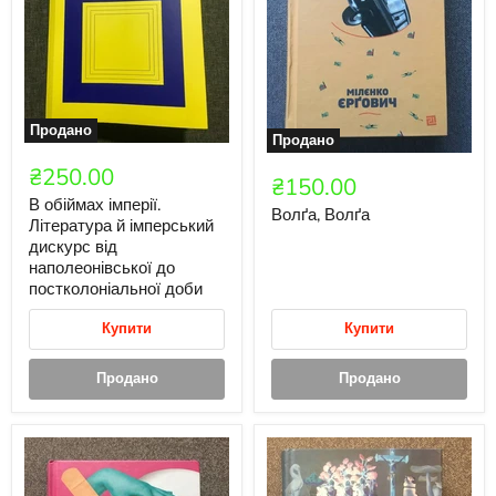
Продано
Продано
₴250.00
₴150.00
В обіймах імперії.
Волґа, Волґа
Література й імперський
дискурс від
наполеонівської до
постколоніальної доби
Купити
Купити
Продано
Продано