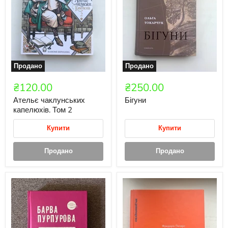
Продано
Продано
₴120.00
₴250.00
Ательє чаклунських
Бігуни
капелюхів. Том 2
Купити
Купити
Продано
Продано