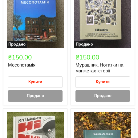
Продано
Продано
₴150.00
₴150.00
Месопотамія
Мурашник. Нотатки на
манжетах історії
Купити
Купити
Продано
Продано