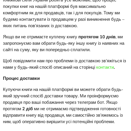
Книжкові сили України робить усе можливе, щоб процес
покупки книг на нашій платформі був максимально
комфортним як для продавців, так і для покупців. Тому ми
будемо контактувати із продавцем у разі виникнення будь –
яких питань пов’язаних із доставкою.
Якщо ви не отримаєте куплену книгу
протягом 10 днів
, ми
запропонуємо вам обрати будь-яку іншу книгу із наявних на
сайті на суму, яку ви попередньо сплатили.
Щоб повідомити нам про проблеми із доставкою зв’яжіться із
нами у будь-який спосіб описаний на сторінці
контакти
.
Процес доставки
Купуючи книги на нашій платформі ви можете обрати будь-
який зручний спосіб доставки товару. Ми проінформуємо
продавця про ваші побажання через телеграм бот. Якщо
протягом
2 діб
ми не отримаємо підтвердження готовності
відправити книгу від продавця, ми самостійно зв’яжемось із
ним, щоб оперативно вирішити усі потенційні проблеми.