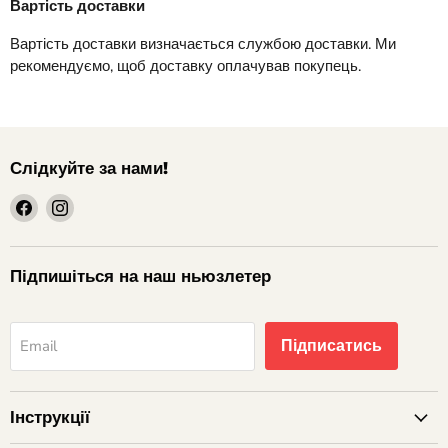
Вартість доставки
Вартість доставки визначається службою доставки. Ми
рекомендуємо, щоб доставку оплачував покупець.
Слідкуйте за нами!
шукайте
шукайте
нас
нас
на
на
Facebook
Instagram
Підпишіться на наш ньюзлетер
Підписатись
Email
Інструкції