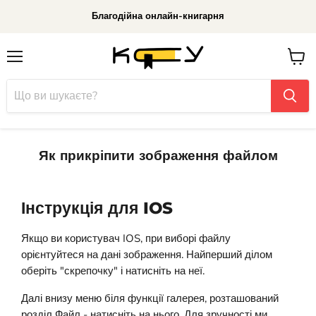
Благодійна онлайн-книгарня
Меню
До
кошик
Як прикріпити зображення файлом
Інструкція для IOS
Якщо ви користувач IOS, при виборі файлу
орієнтуйтеся на дані зображення. Найперший ділом
оберіть "скрепочку" і натисніть на неї.
Далі внизу меню біля функції галерея, розташований
розділ Файл - натисніть на нього. Для зручності ми