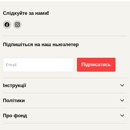
Слідкуйте за нами!
шукайте
шукайте
нас
нас
на
на
Facebook
Instagram
Підпишіться на наш ньюзлетер
Підписатись
Email
Інструкції
Політики
Про фонд