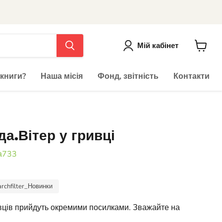
Мій кабінет
До
кошика
 книги?
Наша місія
Фонд, звітність
Контакти
да.Вітер у гривці
а733
archfilter_Новинки
авців прийдуть окремими посилками. Зважайте на