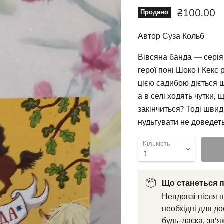
Ціна зара
₴100.00
Продано
Автор Суза Кольб
Вівсяна банда — серія 
герої поні Шоко і Кекс
цією садибою діється що
а в селі ходять чутки,
закінчиться? Тоді шви
нудьгувати не доведет
Кількість
Що станеться п
Невдовзі після 
необхідні для до
будь-ласка, зв'я