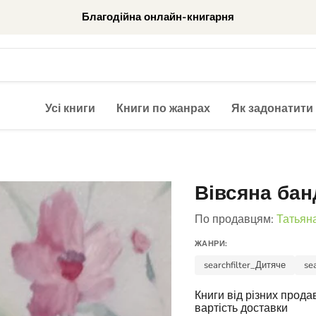
Благодійна онлайн-книгарня
Усі книги
Книги по жанрах
Як задонатити
Вівсяна бан
По продавцям:
Татьян
ЖАНРИ:
searchfilter_Дитяче
se
Книги від різних прод
вартість доставки