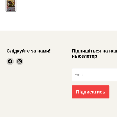
Слідкуйте за нами!
Підпишіться на на
ньюзлетер
шукайте
шукайте
нас
нас
на
на
Email
Facebook
Instagram
Підписатись