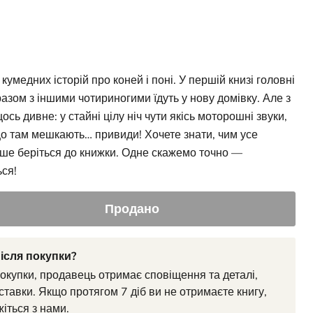
з
кумедних історій про коней і поні. У першій книзі головні
 разом з іншими чотириногими їдуть у нову домівку. Але з
сь дивне: у стайні цілу ніч чути якісь моторошні звуки,
 що там мешкають… привиди! Хочете знати, чим усе
дше беріться до книжки. Одне скажемо точно —
ься!
Продано
ісля покупки?
покупки, продавець отримає сповіщення та деталі,
ставки. Якщо протягом 7 діб ви не отримаєте книгу,
жіться з нами.