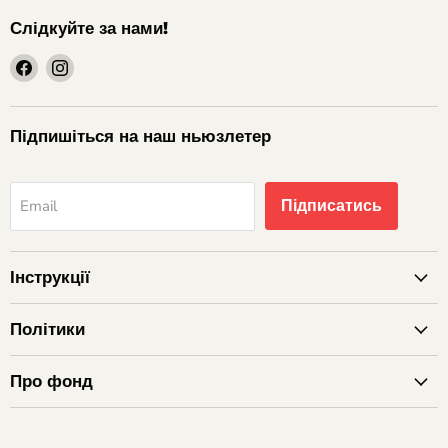
Слідкуйте за нами!
шукайте
шукайте
нас
нас
на
на
Facebook
Instagram
Підпишіться на наш ньюзлетер
Підписатись
Email
Інструкції
Політики
Про фонд