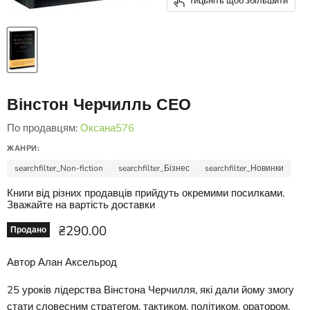
Тицьніть щоб збільшити
Вінстон Черчилль СЕО
По продавцям:
Оксана576
ЖАНРИ:
searchfilter_Non-fiction
searchfilter_Бізнес
searchfilter_Новинки
Книги від різних продавців прийдуть окремими посилками.
Зважайте на вартість доставки
Ціна зараз
₴290.00
Продано
Автор Алан Аксельрод
25 уроків лідерства Вінстона Черчилля, які дали йому змогу
стати словесним стратегом, тактиком, політиком, оратором,