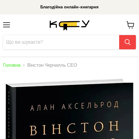
Благодійна онлайн-книгарня
Меню
До
кошик
Головна
Вінстон Черчилль СЕО