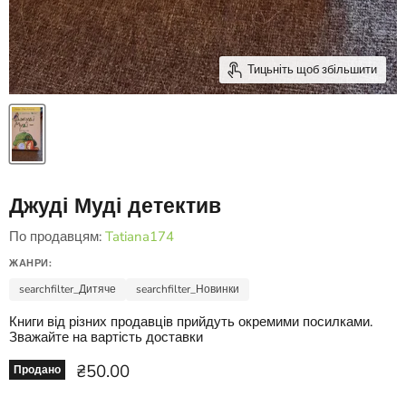
Тицьніть щоб збільшити
Джуді Муді детектив
По продавцям:
Tatiana174
ЖАНРИ:
searchfilter_Дитяче
searchfilter_Новинки
Книги від різних продавців прийдуть окремими посилками.
Зважайте на вартість доставки
Ціна зараз
₴50.00
Продано