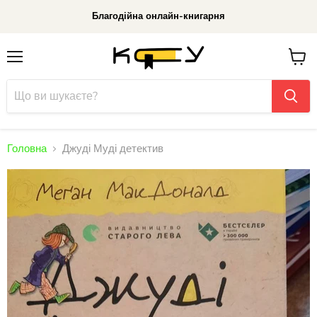
Благодійна онлайн-книгарня
Меню
До
кошик
Головна
Джуді Муді детектив