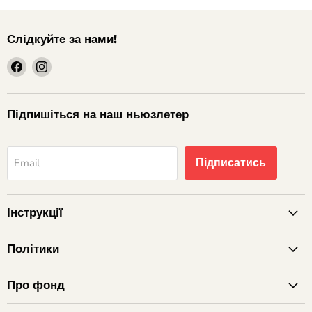
Слідкуйте за нами!
шукайте
шукайте
нас
нас
на
на
Facebook
Instagram
Підпишіться на наш ньюзлетер
Підписатись
Email
Інструкції
Політики
Про фонд