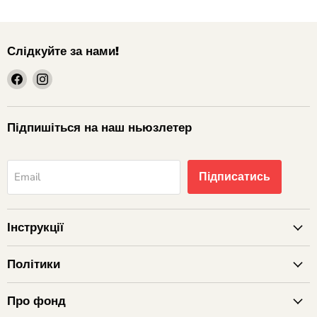
Слідкуйте за нами!
шукайте
шукайте
нас
нас
на
на
Facebook
Instagram
Підпишіться на наш ньюзлетер
Підписатись
Email
Інструкції
Політики
Про фонд