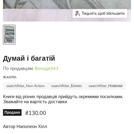
Тицьніть щоб збільшити
Думай і багатій
По продавцям:
Володя343
ЖАНРИ:
searchfilter_Non-fiction
searchfilter_Бізнес
searchfilter_Новинки
Книги від різних продавців прийдуть окремими посилками.
Зважайте на вартість доставки
Ціна зараз
₴130.00
Продано
Автор Наполеон Хілл