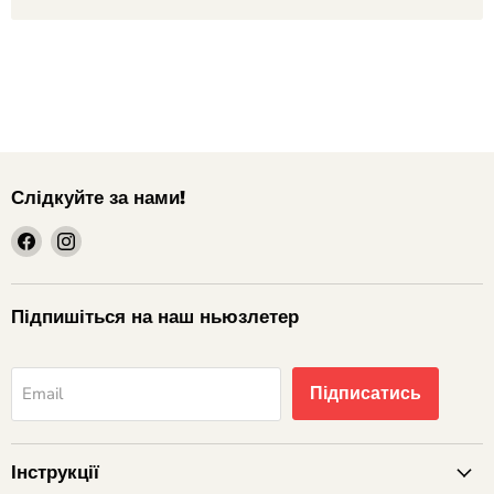
Слідкуйте за нами!
шукайте
шукайте
нас
нас
на
на
Facebook
Instagram
Підпишіться на наш ньюзлетер
Підписатись
Email
Інструкції