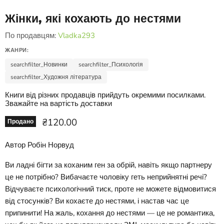
Жінки, які кохають до нестями
По продавцям:
Vladka293
ЖАНРИ:
searchfilter_Новинки
searchfilter_Психологія
searchfilter_Художня література
Книги від різних продавців прийдуть окремими посилками.
Зважайте на вартість доставки
Ціна зараз
₴120.00
Продано
Автор Робін Норвуд
Ви ладні бігти за коханим ген за обрій, навіть якщо партнеру
це не потрібно? Вибачаєте чоловіку геть неприйнятні речі?
Відчуваєте психологічний тиск, проте не можете відмовитися
від стосунків? Ви кохаєте до нестями, і настав час це
припинити! На жаль, кохання до нестями — це не романтика,