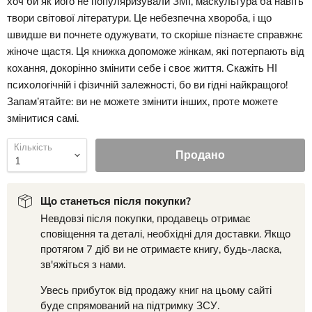
хоч би як його не популяризували ЗМІ, маскультура ба навіть
твори світової літератури. Це небезпечна хвороба, і що
швидше ви почнете одужувати, то скоріше пізнаєте справжнє
жіноче щастя. Ця книжка допоможе жінкам, які потерпають від
кохання, докорінно змінити себе і своє життя. Скажіть НІ
психологічній і фізичній залежності, бо ви гідні найкращого!
Запам’ятайте: ви не можете змінити інших, проте можете
змінитися самі.
Кількість
Продано
Що станеться після покупки?
Невдовзі після покупки, продавець отримає
сповіщення та деталі, необхідні для доставки. Якщо
протягом 7 діб ви не отримаєте книгу, будь-ласка,
зв'яжіться з нами.
Увесь прибуток від продажу книг на цьому сайті
буде спрямований на підтримку ЗСУ.