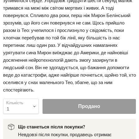
зупинилося серце. Упродовж тридцяти шести секунд малюк
тримався на межі між світом мертвих і живих. А тоді
повернувся. Спливло два роки, перш ніж Мирон Белінський
зрозумів, що його син повернувся не сам. Щось прийшло
разом із Тео: учепилося і прослизнуло у свідомість, поки
хлопчак перебував по той бік лінії, яку більшість із нас
перетинає лиш один раз. У відчайдушних намаганнях
урятувати сина Мирон виїжджає до Америки, де найновіші
досягнення нейротехнологій дають змогу зазирнути в
людський сон. Він не здогадується, що бажання допомогти
веде до катастрофи, адже найгірше почнеться, щойно той, хто
оселився у снах маленького Тео, збагне, що за ним
спостерігають.
Кількість
Продано
Що станеться після покупки?
Невдовзі після покупки, продавець отримає