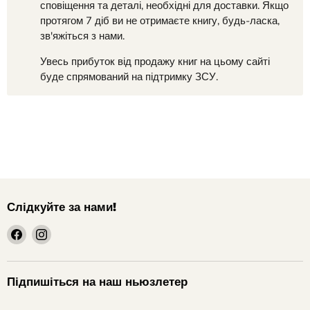
сповіщення та деталі, необхідні для доставки. Якщо
протягом 7 діб ви не отримаєте книгу, будь-ласка,
зв'яжіться з нами.
Увесь прибуток від продажу книг на цьому сайті
буде спрямований на підтримку ЗСУ.
Слідкуйте за нами!
шукайте
шукайте
нас
нас
на
на
Facebook
Instagram
Підпишіться на наш ньюзлетер