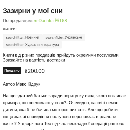
Зазирни у мої сни
По продавцям:
neDarinka 🧸168
ЖАНРИ:
searchfilter_Новинки
searchfilter_Українське
searchfilter_Художня література
Книги від різних продавців прийдуть окремими посилками.
Зважайте на вартість доставки
Ціна зараз
₴200.00
Продано
Автор Макс Кідрук
На що здатний батько заради порятунку сина, якого поглинає
примара, що оселилася у снах?.. Очевидно, на світі немає
дитини, яка б не бачила моторошних снів. Але що робити,
якщо жах зі сновидіння поступово переповзає в реальне
життя? У дворічного Тео під час нескладної операції раптово