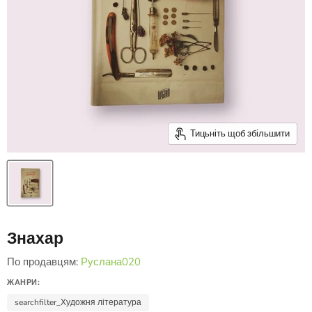
Тицьніть щоб збільшити
Знахар
По продавцям:
Руслана020
ЖАНРИ:
searchfilter_Художня література