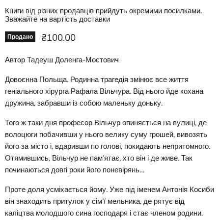
Книги від різних продавців прийдуть окремими посилками.
Зважайте на вартість доставки
Ціна зараз
₴100.00
Продано
Автор Тадеуш Доленга-Мостович
Довоєнна Польща. Родинна трагедія змінює все життя
геніального хірурга Рафала Вільчура. Від нього йде кохана
дружина, забравши із собою маленьку доньку.
Того ж таки дня професор Вільчур опиняється на вулиці, де
волоцюги побачивши у нього велику суму грошей, вивозять
його за місто і, вдаривши по голові, покидають непритомного.
Отямившись, Вільчур не пам’ятає, хто він і де живе. Так
починаються довгі роки його поневірянь…
Проте доля усміхається йому. Уже під іменем Антонія Косиби
він знаходить притулок у сім’ї мельника, де рятує від
каліцтва молодшого сина господаря і стає членом родини.