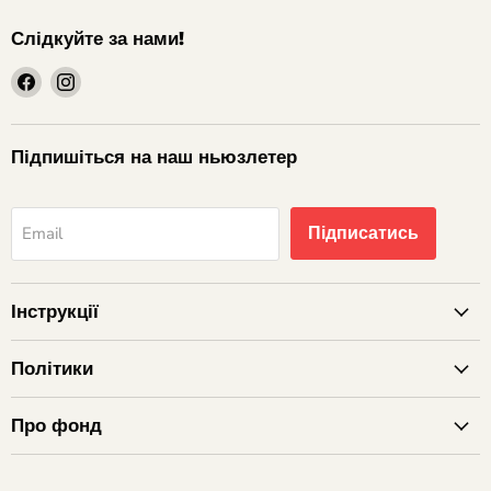
Слідкуйте за нами!
шукайте
шукайте
нас
нас
на
на
Facebook
Instagram
Підпишіться на наш ньюзлетер
Підписатись
Email
Інструкції
Політики
Про фонд