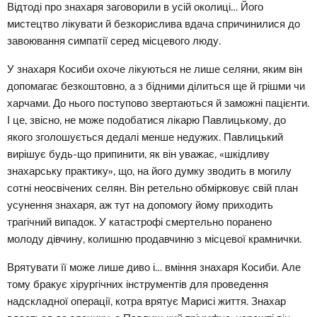
Відтоді про знахаря заговорили в усій околиці… Його
мистецтво лікувати й безкорислива вдача спричинилися до
завоювання симпатії серед місцевого люду.
У знахаря Косиби охоче лікуються не лише селяни, яким він
допомагає безкоштовно, а з бідними ділиться ще й грішми чи
харчами. До нього поступово звертаються й заможні пацієнти.
І це, звісно, не може подобатися лікарю Павлицькому, до
якого зголошується дедалі менше недужих. Павлицький
вирішує будь-що припинити, як він уважає, «шкідливу
знахарську практику», що, на його думку зводить в могилу
сотні неосвічених селян. Він ретельно обмірковує свій план
усунення знахаря, аж тут на допомогу йому приходить
трагічний випадок. У катастрофі смертельно поранено
молоду дівчину, колишню продавчиню з місцевої крамнички.
Врятувати її може лише диво і… вміння знахаря Косиби. Але
тому бракує хірургічних інструментів для проведення
надскладної операції, котра врятує Марисі життя. Знахар