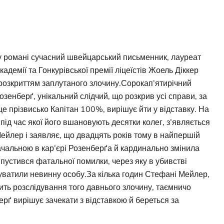
з
 романі сучасний швейцарський письменник, лауреат
адемії та Гонкурівської премії ліцеїстів Жоель Діккер
 розкриттям заплутаного злочину.Сорокап’ятирічний
Розенберґ, унікальний слідчий, що розкрив усі справи, за
 це прізвисько Капітан 100%, вирішує йти у відставку. На
під час якої його вшановують десятки колег, з’являється
ейлер і заявляє, що двадцять років тому в найпершій
ачальною в кар’єрі Розенберґа й кардинально змінила
ипустився фатальної помилки, через яку в убивстві
ватили невинну особу.За кілька годин Стефані Мейлер,
ить розслідування того давнього злочину, таємничо
ерґ вирішує зачекати з відставкою й береться за