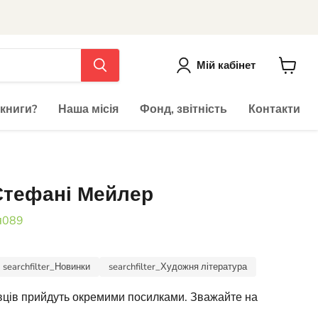
Мій кабінет
До
кошика
 книги?
Наша місія
Фонд, звітність
Контакти
Стефані Мейлер
я089
searchfilter_Новинки
searchfilter_Художня література
авців прийдуть окремими посилками. Зважайте на