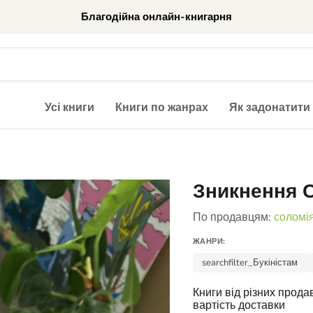
Благодійна онлайн-книгарня
Усі книги
Книги по жанрах
Як задонатити
Зникнення 
По продавцям:
соломі
ЖАНРИ:
searchfilter_Букіністам
Книги від різних прод
вартість доставки