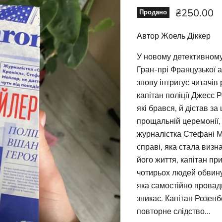
Ціна зара
₴250.00
Продано
Автор Жоель Діккер
У новому детективному
Гран-прі Французької ак
знову інтригує читачів
капітан поліції Джесс 
які брався, й дістав за
прощальній церемонії, 
журналістка Стефані М
справі, яка стала визн
його життя, капітан пр
чотирьох людей обвину
яка самостійно провад
зникає. Капітан Розенб
повторне слідство...