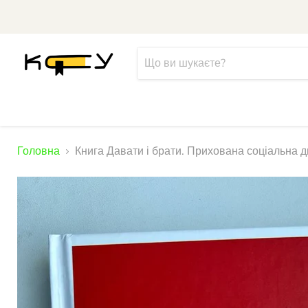
Головна
Книга Давати і брати. Прихована соціальна д