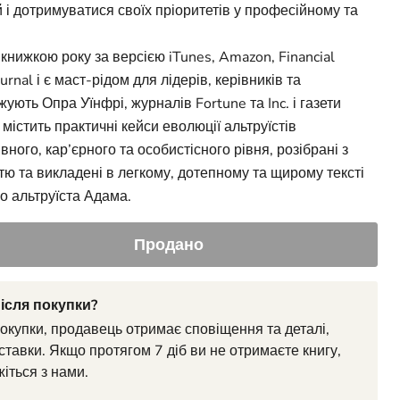
 і дотримуватися своїх пріоритетів у професійному та
 книжкою року за версією iTunes, Amazon, Financial
urnal і є маст-рідом для лідерів, керівників та
ують Опра Уїнфрі, журналів Fortune та Inc. і газети
містить практичні кейси еволюції альтруїстів
вного, кар’єрного та особистісного рівня, розібрані з
тю та викладені в легкому, дотепному та щирому тексті
о альтруїста Адама.
Продано
ісля покупки?
покупки, продавець отримає сповіщення та деталі,
ставки. Якщо протягом 7 діб ви не отримаєте книгу,
жіться з нами.