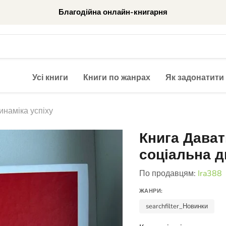
Благодійна онлайн-книгарня
Усі книги
Книги по жанрах
Як задонатити
инаміка успіху
Книга Дават
соціальна д
По продавцям:
Ira388
ЖАНРИ:
searchfilter_Новинки