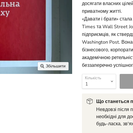
досягати власних цілей
приватному житті.
«Давати і брати» стала
Times та Wall Street Jo
підприємців, як ствердж
Washington Post. Вона 
бізнесового, корпорати
академічною ретельніс
беззаперечно успішног
Збільшити
Кількість
Що станеться п
Невдовзі після 
необхідні для до
будь-ласка, зв'я