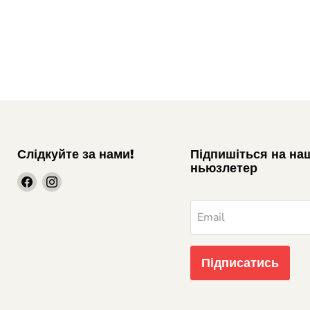
Слідкуйте за нами!
Підпишіться на на
ньюзлетер
шукайте
шукайте
нас
нас
на
на
Email
Facebook
Instagram
Підписатись