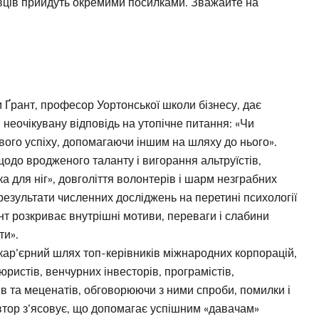
авців прийдуть окремими посилками. Зважайте на
з
 Ґрант, професор Уортонської школи бізнесу, дає
неочікувану відповідь на утопічне питання: «Чи
вого успіху, допомагаючи іншим на шляху до нього».
одо вродженого таланту і вигорання альтруїстів,
 для ніг», довголіття волонтерів і шарм незграбних
результати численних досліджень на перетині психології
ант розкриває внутрішні мотиви, переваги і слабини
ти».
кар’єрний шлях топ-керівників міжнародних корпорацій,
юристів, венчурних інвесторів, програмістів,
ів та меценатів, обговорюючи з ними спроби, помилки і
 автор з’ясовує, що допомагає успішним «давачам»