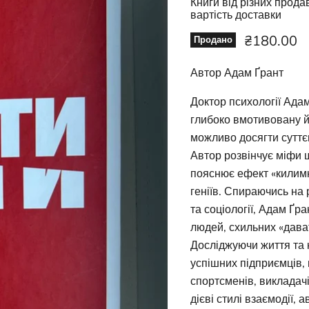
Книги від різних прод
вартість доставки
Ціна зара
₴180.00
Продано
Автор Адам Ґрант
Доктор психології Адам
глибоко вмотивовану й 
можливо досягти суттє
Автор розвінчує міфи щ
пояснює ефект «килимка
геніїв. Спираючись на 
та соціології, Адам Ґр
людей, схильних «дава
Досліджуючи життя та 
успішних підприємців, 
спортсменів, викладач
дієві стилі взаємодії,