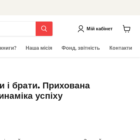
Мій кабінет
До
кошика
 книги?
Наша місія
Фонд, звітність
Контакти
и і брати. Прихована
инаміка успіху