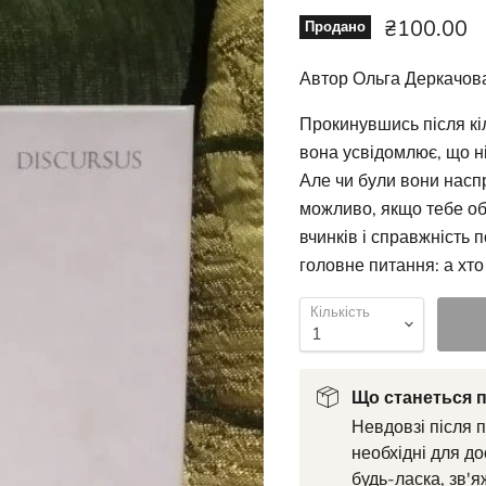
Ціна зара
₴100.00
Продано
Автор Ольга Деркачов
Прокинувшись після кіл
вона усвідомлює, що ні
Але чи були вони насп
можливо, якщо тебе обе
вчинків і справжність 
головне питання: а хто 
Кількість
Що станеться п
Невдовзі після 
необхідні для до
будь-ласка, зв'я