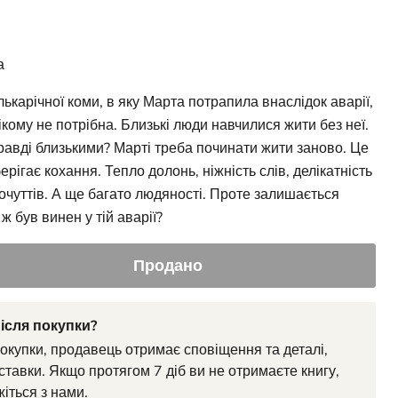
з
а
ькарічної коми, в яку Марта потрапила внаслідок аварії,
кому не потрібна. Близькі люди навчилися жити без неї.
равді близькими? Марті треба починати жити заново. Це
рігає кохання. Тепло долонь, ніжність слів, делікатність
почуттів. А ще багато людяності. Проте залишається
ж був винен у тій аварії?
Продано
ісля покупки?
покупки, продавець отримає сповіщення та деталі,
ставки. Якщо протягом 7 діб ви не отримаєте книгу,
жіться з нами.