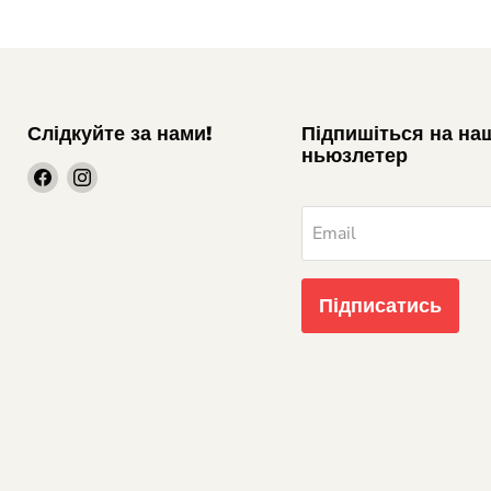
Слідкуйте за нами!
Підпишіться на на
ньюзлетер
шукайте
шукайте
нас
нас
на
на
Email
Facebook
Instagram
Підписатись