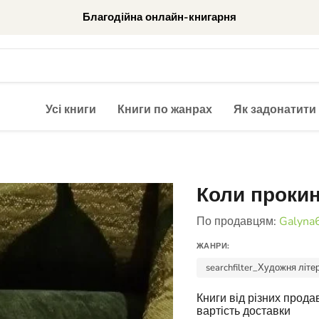
Благодійна онлайн-книгарня
Усі книги
Книги по жанрах
Як задонатити
Коли проки
По продавцям:
Galyna
ЖАНРИ:
searchfilter_Художня літе
Книги від різних прод
вартість доставки