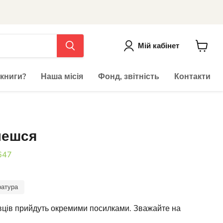
Мій кабінет
До
кошика
 книги?
Наша місія
Фонд, звітність
Контакти
нешся
647
ратура
авців прийдуть окремими посилками. Зважайте на