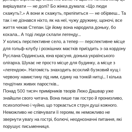
вирішувати — не долі? Бо жінка думала: «Що люди
скажуть?..» А вони ж скажуть, приліпиться — не обірвеш... Та
так і не дізнався ніхто, як на неї, чужу дружину, щоночі, все
життя чекав Степан. Це йому вона народила доньку, бо
кохала... А тоді люди склали легенду...
У колись перспективне село, а тепер — перспективне місце
для гольф-клубу і розкішних маєтків приїздить з-за кордону
Руслана Ординська, юна красуня, донька українського
олігарха. Шукає не просто місце для будинку, а місце з
«легендою». Натомість знаходить всохлий бузковий кущ і
червону намистину під ним, єдину на тонкій нитці... І кілька
тендітних живих паростків...
Понад 500 тисяч примірників творів Люко Дашвар уже
знайшли свого читача. Вона пише так гостро й пронизливо,
психологічно і чуйно, що торкається струн душі кожного.
Неможливо не співчувати її героям, як неможливо не
звернути увагу на гострі, болючі, неоднозначні питання, які
порушує письменниця.