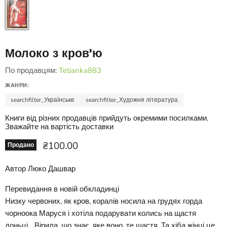
Молоко з кров'ю
По продавцям:
Tetianka883
ЖАНРИ:
searchfilter_Українське
searchfilter_Художня література
Книги від різних продавців прийдуть окремими посилками.
Зважайте на вартість доставки
Ціна зараз
₴100.00
Продано
Автор Люко Дашвар
Перевидання в новій обкладинці
Низку червоних, як кров, коралів носила на грудях горда
чорноока Маруся і хотіла подарувати колись на щастя
доньці... Вірила, що знає, яке воно, те щастя. Та хіба жінці це