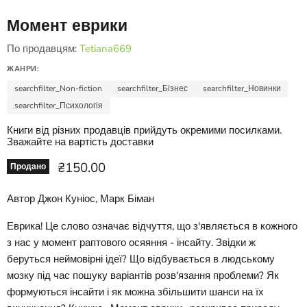
Момент еврики
По продавцям:
Tetiana669
ЖАНРИ:
searchfilter_Non-fiction
searchfilter_Бізнес
searchfilter_Новинки
searchfilter_Психологія
Книги від різних продавців прийдуть окремими посилками.
Зважайте на вартість доставки
Ціна зараз
₴150.00
Продано
Автор Джон Куніос, Марк Біман
Еврика! Це слово означає відчуття, що з'являється в кожного
з нас у момент раптового осяяння - інсайту. Звідки ж
беруться неймовірні ідеї? Що відбувається в людському
мозку під час пошуку варіантів розв'язання проблеми? Як
формуються інсайти і як можна збільшити шанси на їх