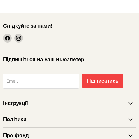
Слідкуйте за нами!
шукайте
шукайте
нас
нас
на
на
Facebook
Instagram
Підпишіться на наш ньюзлетер
Підписатись
Email
Інструкції
Політики
Про фонд