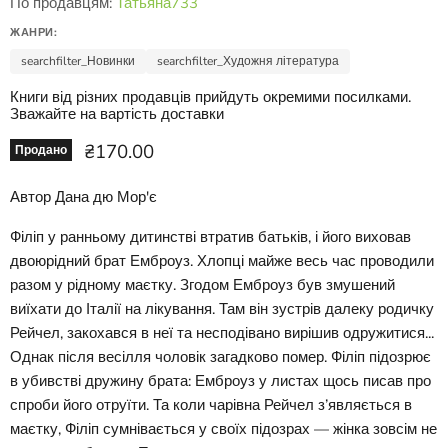
По продавцям:
Татьяна733
ЖАНРИ:
searchfilter_Новинки
searchfilter_Художня література
Книги від різних продавців прийдуть окремими посилками.
Зважайте на вартість доставки
Ціна зараз
₴170.00
Продано
Автор Дана дю Мор'є
Філіп у ранньому дитинстві втратив батьків, і його виховав
двоюрідний брат Емброуз. Хлопці майже весь час проводили
разом у рідному маєтку. Згодом Емброуз був змушений
виїхати до Італії на лікування. Там він зустрів далеку родичку
Рейчел, закохався в неї та несподівано вирішив одружитися...
Однак після весілля чоловік загадково помер. Філіп підозрює
в убивстві дружину брата: Емброуз у листах щось писав про
спроби його отруїти. Та коли чарівна Рейчел з’являється в
маєтку, Філіп сумнівається у своїх підозрах — жінка зовсім не