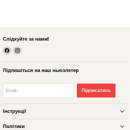
Слідкуйте за нами!
шукайте
шукайте
нас
нас
на
на
Facebook
Instagram
Підпишіться на наш ньюзлетер
Підписатись
Email
Інструкції
Політики