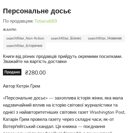
Персональне досьє
По продавцям:
Tetiana669
ЖАНРИ:
searchfilter_Non-fiction
searchfilter_Бізнес
searchfilter_Новинки
searchfilter_Історичне
Книги від різних продавців прийдуть окремими посилками.
Зважайте на вартість доставки
Ціна зараз
₴280.00
Продано
Автор Кетрін Ґрем
«Персональне досьє» — захоплива історія жінки, яка мала
надзвичайний вплив на історію світової журналістики та
однієї з найавторитетніших світових газет Washington Post.
Катарін Ґрем провела газету через складні часи, як-от
Вотерґейтський скандал. Ця книжка — поєднання