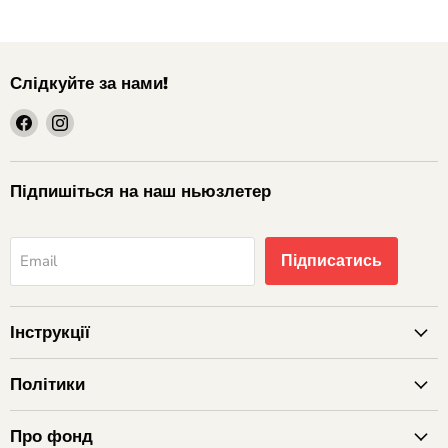
Слідкуйте за нами!
шукайте
шукайте
нас
нас
на
на
Facebook
Instagram
Підпишіться на наш ньюзлетер
Підписатись
Email
Інструкції
Політики
Про фонд