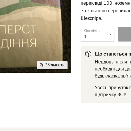
перекладі 100 іноземн
За кількістю перевидан
Шекспіра.
Кількість
Що станеться п
Невдовзі після 
Збільшити
необхідні для до
будь-ласка, зв'я
Увесь прибуток 
підтримку ЗСУ.