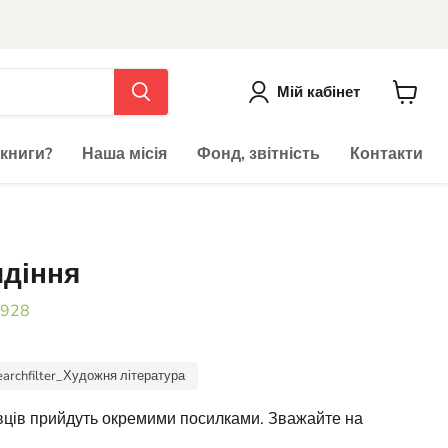
Мій кабінет
До
кошика
 книги?
Наша місія
Фонд, звітність
Контакти
идіння
а928
earchfilter_Художня література
авців прийдуть окремими посилками. Зважайте на