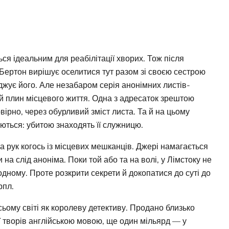
з
ься ідеальним для реабілітації хворих. Тож після
Бертон вирішує оселитися тут разом зі своєю сестрою
жує його. Але незабаром серія анонімних листів-
й плин місцевого життя. Одна з адресаток зрештою
вірно, через обурливий зміст листа. Та й на цьому
ються: убитою знаходять її служницю.
 рук когось із місцевих мешканців. Джері намагається
 на слід аноніма. Поки той або та на волі, у Лімстоку не
дному. Проте розкрити секрети й докопатися до суті до
рпл.
всьому світі як королеву детективу. Продано близько
ї творів англійською мовою, ще один мільярд — у