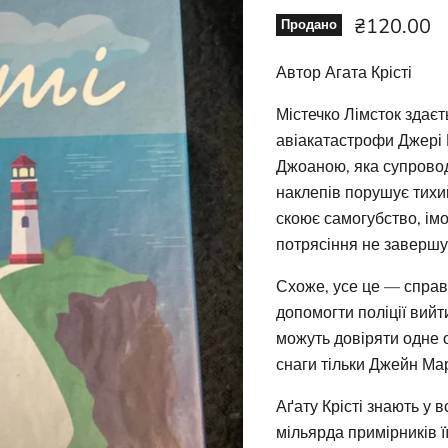
Ціна зара
₴120.00
Продано
Автор Агата Крісті
Містечко Лімсток здаєт
авіакатастрофи Джері 
Джоаною, яка супровод
наклепів порушує тихи
скоює самогубство, імо
потрясіння не завершу
Схоже, усе це — справа
допомогти поліції вийти
можуть довіряти одне о
снаги тільки Джейн Ма
Аґату Крісті знають у 
мільярда примірників ї