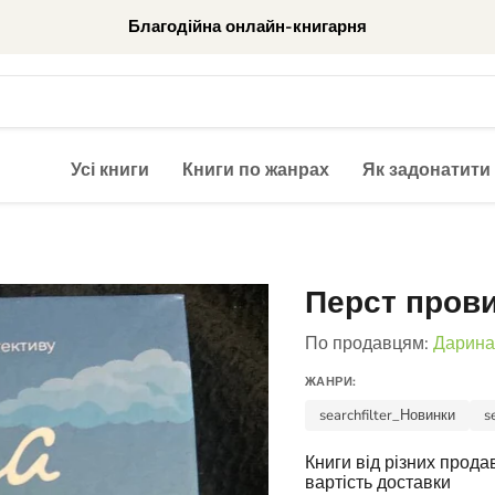
Благодійна онлайн-книгарня
Усі книги
Книги по жанрах
Як задонатити
Перст пров
По продавцям:
Дарин
ЖАНРИ:
searchfilter_Новинки
s
Книги від різних прод
вартість доставки