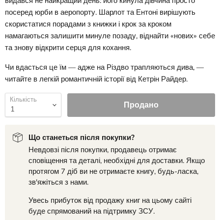
видався не найкращий день: його кинула дівчина просто
посеред юрби в аеропорту. Шарлот та Ентоні вирішують
скористатися порадами з книжки і крок за кроком
намагаються залишити минуле позаду, віднайти «нових» себе
та знову відкрити серця для кохання.
Чи вдасться це їм — адже на Різдво трапляються дива, —
читайте в легкій романтичній історії від Кетрін Райдер.
Кількість
Продано
Що станеться після покупки?
Невдовзі після покупки, продавець отримає
сповіщення та деталі, необхідні для доставки. Якщо
протягом 7 діб ви не отримаєте книгу, будь-ласка,
зв'яжіться з нами.
Увесь прибуток від продажу книг на цьому сайті
буде спрямований на підтримку ЗСУ.