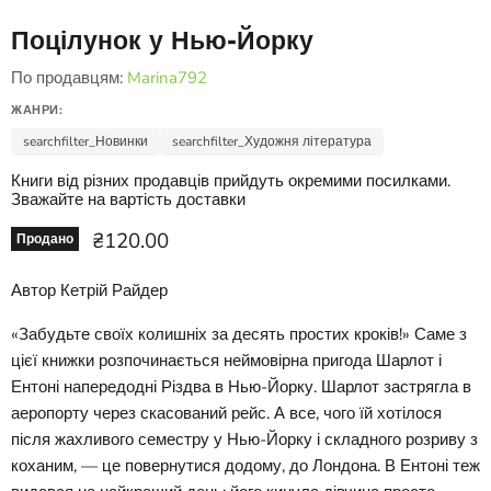
Поцілунок у Нью-Йорку
По продавцям:
Marina792
ЖАНРИ:
searchfilter_Новинки
searchfilter_Художня література
Книги від різних продавців прийдуть окремими посилками.
Зважайте на вартість доставки
Ціна зараз
₴120.00
Продано
Автор Кетрій Райдер
«Забудьте своїх колишніх за десять простих кроків!» Саме з
цієї книжки розпочинається неймовірна пригода Шарлот і
Ентоні напередодні Різдва в Нью-Йорку. Шарлот застрягла в
аеропорту через скасований рейс. А все, чого їй хотілося
після жахливого семестру у Нью-Йорку і складного розриву з
коханим, — це повернутися додому, до Лондона. В Ентоні теж