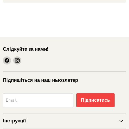
Слідкуйте за нами!
шукайте
шукайте
нас
нас
на
на
Facebook
Instagram
Підпишіться на наш ньюзлетер
Підписатись
Email
Інструкції