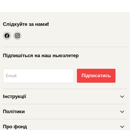
Слідкуйте за нами!
шукайте
шукайте
нас
нас
на
на
Facebook
Instagram
Підпишіться на наш ньюзлетер
Підписатись
Email
Інструкції
Політики
Про фонд