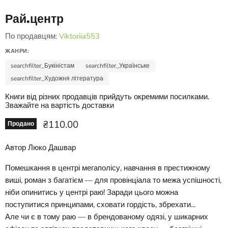
Рай.центр
По продавцям:
Viktoriia553
ЖАНРИ:
searchfilter_Букіністам
searchfilter_Українське
searchfilter_Художня література
Книги від різних продавців прийдуть окремими посилками.
Зважайте на вартість доставки
Ціна зараз
₴110.00
Продано
Автор Люко Дашвар
Помешкання в центрі мегаполісу, навчання в престижному
виші, роман з багатієм — для провінціала то межа успішності,
ніби опинитись у центрі раю! Заради цього можна
поступитися принципами, сховати гордість, збрехати...
Але чи є в тому раю — в брендованому одязі, у шикарних