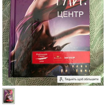
Тицьніть щоб збільшити