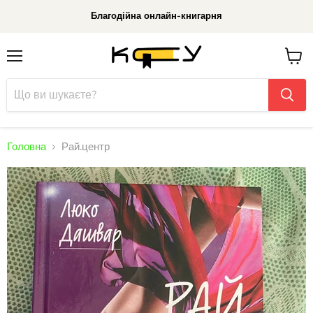
Благодійна онлайн-книгарня
Меню
До
кошик
Головна
Рай.центр