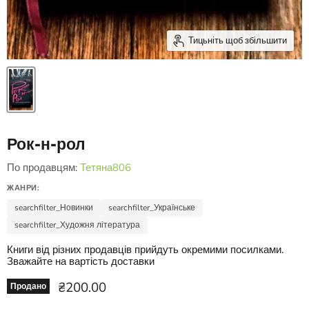
Тицьніть щоб збільшити
Рок-н-рол
По продавцям:
Тетяна806
ЖАНРИ:
searchfilter_Новинки
searchfilter_Українське
searchfilter_Художня література
Книги від різних продавців прийдуть окремими посилками.
Зважайте на вартість доставки
Ціна зараз
₴200.00
Продано