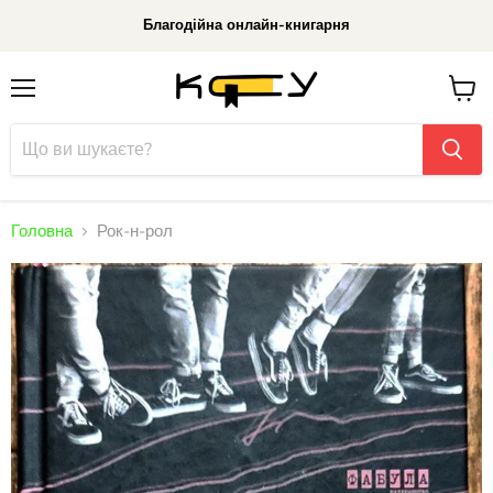
Благодійна онлайн-книгарня
Меню
До
кошик
Головна
Рок-н-рол