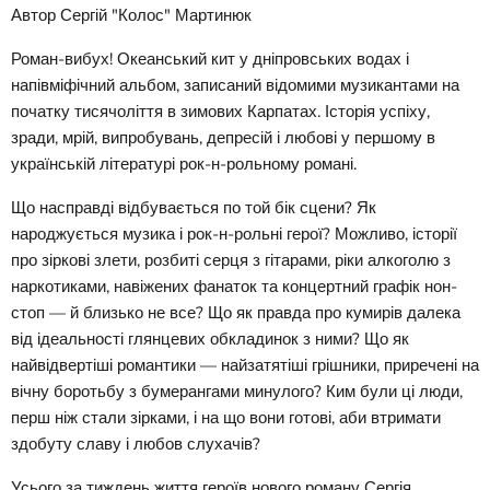
Автор Сергій "Колос" Мартинюк
Роман-вибух! Океанський кит у дніпровських водах і
напівміфічний альбом, записаний відомими музикантами на
початку тисячоліття в зимових Карпатах. Історія успіху,
зради, мрій, випробувань, депресій і любові у першому в
українській літературі рок-н-рольному романі.
Що насправді відбувається по той бік сцени? Як
народжується музика і рок-н-рольні герої? Можливо, історії
про зіркові злети, розбиті серця з гітарами, ріки алкоголю з
наркотиками, навіжених фанаток та концертний графік нон-
стоп — й близько не все? Що як правда про кумирів далека
від ідеальності глянцевих обкладинок з ними? Що як
найвідвертіші романтики — найзатятіші грішники, приречені на
вічну боротьбу з бумерангами минулого? Ким були ці люди,
перш ніж стали зірками, і на що вони готові, аби втримати
здобуту славу і любов слухачів?
Усього за тиждень життя героїв нового роману Сергія