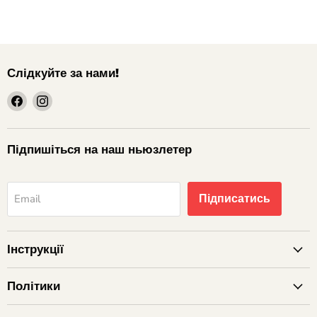
Слідкуйте за нами!
шукайте
шукайте
нас
нас
на
на
Facebook
Instagram
Підпишіться на наш ньюзлетер
Підписатись
Email
Інструкції
Політики