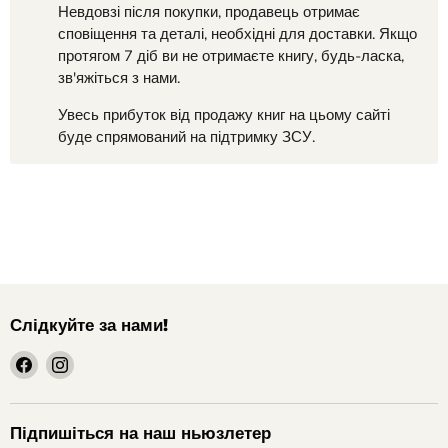
Невдовзі після покупки, продавець отримає
сповіщення та деталі, необхідні для доставки. Якщо
протягом 7 діб ви не отримаєте книгу, будь-ласка,
зв'яжіться з нами.
Увесь прибуток від продажу книг на цьому сайті
буде спрямований на підтримку ЗСУ.
Слідкуйте за нами!
шукайте
шукайте
нас
нас
на
на
Facebook
Instagram
Підпишіться на наш ньюзлетер