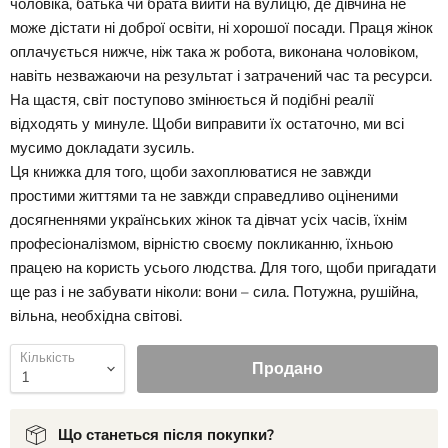
чоловіка, батька чи брата вийти на вулицю, де дівчина не
може дістати ні доброї освіти, ні хорошої посади. Праця жінок
оплачується нижче, ніж така ж робота, виконана чоловіком,
навіть незважаючи на результат і затрачений час та ресурси.
На щастя, світ поступово змінюється й подібні реалії
відходять у минуле. Щоби виправити їх остаточно, ми всі
мусимо докладати зусиль.
Ця книжка для того, щоби захоплюватися не завжди
простими життями та не завжди справедливо оціненими
досягненнями українських жінок та дівчат усіх часів, їхнім
професіоналізмом, вірністю своєму покликанню, їхньою
працею на користь усього людства. Для того, щоби пригадати
ще раз і не забувати ніколи: вони – сила. Потужна, рушійна,
вільна, необхідна світові.
Кількість
Продано
Що станеться після покупки?