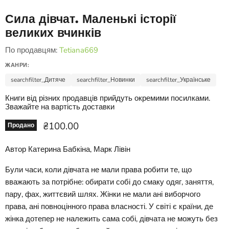
Сила дівчат. Маленькі історії
великих вчинків
По продавцям:
Tetiana669
ЖАНРИ:
searchfilter_Дитяче
searchfilter_Новинки
searchfilter_Українське
Книги від різних продавців прийдуть окремими посилками.
Зважайте на вартість доставки
Ціна зараз
₴100.00
Продано
Автор Катерина Бабкіна, Марк Лівін
Були часи, коли дівчата не мали права робити те, що
вважають за потрібне: обирати собі до смаку одяг, заняття,
пару, фах, життєвий шлях. Жінки не мали ані виборчого
права, ані повноцінного права власності. У світі є країни, де
жінка дотепер не належить сама собі, дівчата не можуть без