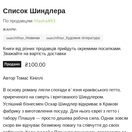
Список Шиндлера
По продавцям:
Masha493
ЖАНРИ:
searchfilter_Новинки
searchfilter_Художня література
Книги від різних продавців прийдуть окремими посилками.
Зважайте на вартість доставки
Ціна зараз
₴100.00
Продано
Автор Томас Кініллі
В основу роману лягли спогади в`язня краківського гетто,
приреченого на смерть і врятованого Шиндлером.
Успішний бізнесмен Оскар Шиндлер відкриває в Кракові
фабрику з виготовлення посуду. Для нього євреї з гетто і
табору Плашув — просто дешева робоча сила. Однак зовсім
скоро він відчуває безмежну повагу та співчуття до своїх