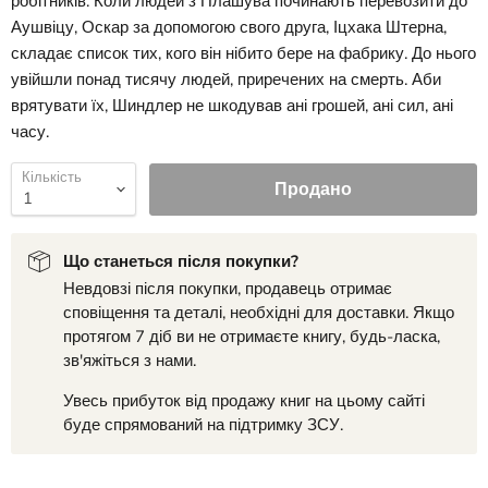
робітників. Коли людей з Плашува починають перевозити до
Аушвіцу, Оскар за допомогою свого друга, Іцхака Штерна,
складає список тих, кого він нібито бере на фабрику. До нього
увійшли понад тисячу людей, приречених на смерть. Аби
врятувати їх, Шиндлер не шкодував ані грошей, ані сил, ані
часу.
Кількість
Продано
Що станеться після покупки?
Невдовзі після покупки, продавець отримає
сповіщення та деталі, необхідні для доставки. Якщо
протягом 7 діб ви не отримаєте книгу, будь-ласка,
зв'яжіться з нами.
Увесь прибуток від продажу книг на цьому сайті
буде спрямований на підтримку ЗСУ.