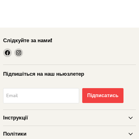
Слідкуйте за нами!
шукайте
шукайте
нас
нас
на
на
Facebook
Instagram
Підпишіться на наш ньюзлетер
Підписатись
Email
Інструкції
Політики