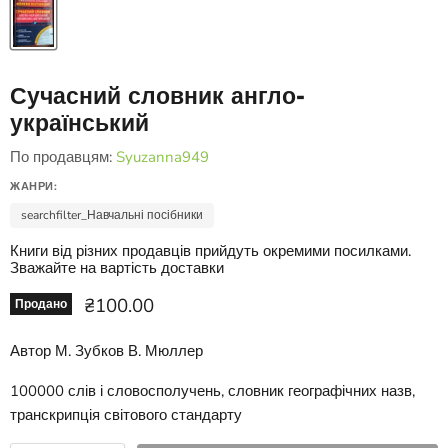
Сучасний словник англо-
український
По продавцям:
Syuzanna949
ЖАНРИ:
searchfilter_Навчальні посібники
Книги від різних продавців прийдуть окремими посилками.
Зважайте на вартість доставки
Ціна зараз
₴100.00
Продано
Автор М. Зубков В. Мюллер
100000 слів і словосполучень, словник географічних назв,
транскрипція світового стандарту