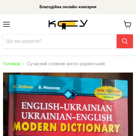
Благодійна онлайн-книгарня
Меню
До
кошик
Головна
Сучасний словник англо-український