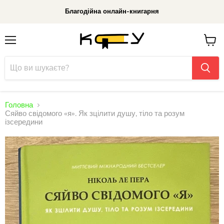
Благодійна онлайн-книгарня
Меню
До
кошик
Головна
Сяйво свідомого «я». Як зцілити душу, тіло та розум
ізсередини