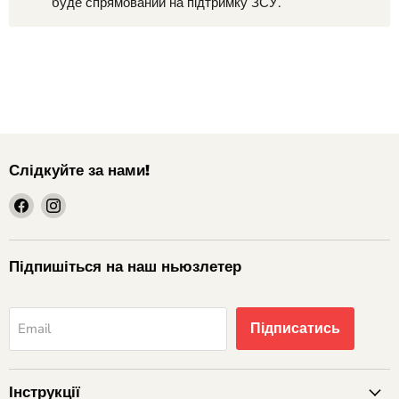
буде спрямований на підтримку ЗСУ.
Слідкуйте за нами!
шукайте
шукайте
нас
нас
на
на
Facebook
Instagram
Підпишіться на наш ньюзлетер
Підписатись
Email
Інструкції