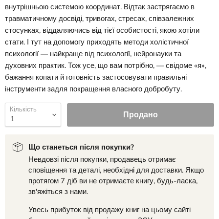
внутрішньою системою координат. Відтак застрягаємо в
травматичному досвіді, тривогах, стресах, співзалежних
стосунках, віддаляючись від тієї особистості, якою хотіли
стати. І тут на допомогу приходять методи холістичної
психології — найкраще від психології, нейронауки та
духовних практик. Тож усе, що вам потрібно, — свідоме «я»,
бажання копати й готовність застосовувати правильні
інструменти задля покращення власного добробуту.
Кількість
Продано
Що станеться після покупки?
Невдовзі після покупки, продавець отримає
сповіщення та деталі, необхідні для доставки. Якщо
протягом 7 діб ви не отримаєте книгу, будь-ласка,
зв'яжіться з нами.
Увесь прибуток від продажу книг на цьому сайті