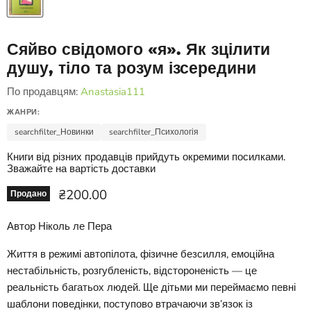
Сяйво свідомого «я». Як зцілити
душу, тіло та розум ізсередини
По продавцям:
Anastasia111
ЖАНРИ:
searchfilter_Новинки
searchfilter_Психологія
Книги від різних продавців прийдуть окремими посилками.
Зважайте на вартість доставки
Ціна зараз
₴200.00
Продано
Автор Ніколь ле Пера
Життя в режимі автопілота, фізичне безсилля, емоційна
нестабільність, розгубленість, відстороненість — це
реальність багатьох людей. Ще дітьми ми переймаємо певні
шаблони поведінки, поступово втрачаючи зв’язок із