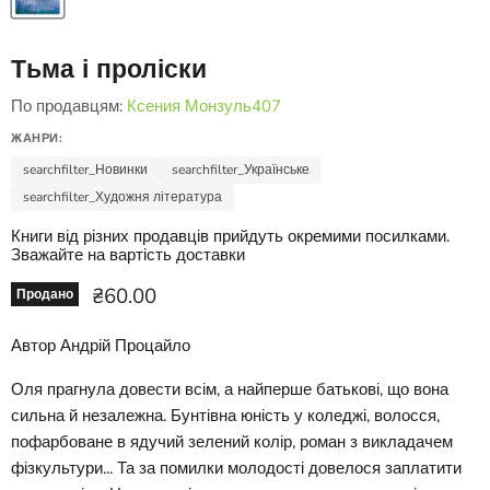
Тьма і проліски
По продавцям:
Ксения Монзуль407
ЖАНРИ:
searchfilter_Новинки
searchfilter_Українське
searchfilter_Художня література
Книги від різних продавців прийдуть окремими посилками.
Зважайте на вартість доставки
Ціна зараз
₴60.00
Продано
Автор Андрій Процайло
Оля прагнула довести всім, а найперше батькові, що вона
сильна й незалежна. Бунтівна юність у коледжі, волосся,
пофарбоване в ядучий зелений колір, роман з викладачем
фізкультури... Та за помилки молодості довелося заплатити