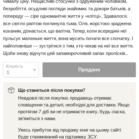
чималу ціну. Нещасливі стосунки з одруженим чоловіком,
безробіття, осудливі погляди знайомих та докори батьків, а
попереду — сіре одноманітне життя у «клітці». Здавалося,
все світло раптом поглинула тьма. Оля, жорстоко зраджена
коханим, дізнається, що вагітна. Тепер, коли всередині неї
пульсує маленьке життя, вона мусить почати все спочатку. І
найголовніше — зустрітися з тим, хто чекав на неї все життя.
Щоби знову відчути цей запаморочливий запах пролісків…
Кількість
Продано
Що станеться після покупки?
Невдовзі після покупки, продавець отримає
сповіщення та деталі, необхідні для доставки. Якщо
протягом 7 діб ви не отримаєте книгу, будь-ласка,
зв'яжіться з нами.
Увесь прибуток від продажу книг на цьому сайті
буде спрямований на підтримку ЗСУ.