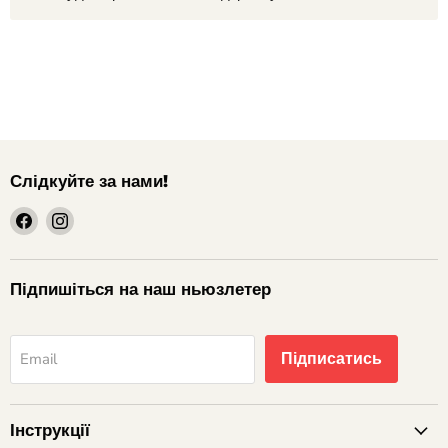
Слідкуйте за нами!
шукайте
шукайте
нас
нас
на
на
Facebook
Instagram
Підпишіться на наш ньюзлетер
Підписатись
Email
Інструкції