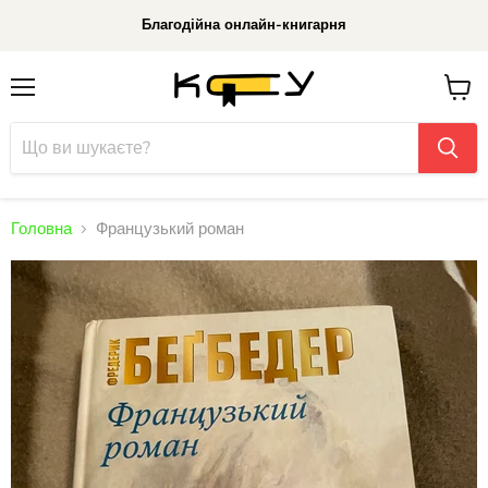
Благодійна онлайн-книгарня
Меню
До
кошик
Головна
Французький роман