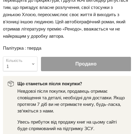
переводять до префектури, і другої ночі Беґбедер рятується
тим, що пригадує власне розлучення, свої стосунки з
донькою Хлоєю, переосмислює своє життя й виходить з
в’язниці іншою людиною. Цей автобіографічний роман, який
отримав літературну премію «Ренодо», вважається чи не
найкращим у доробку автора.
Палітурка : тверда
Кількість
Продано
Що станеться після покупки?
Невдовзі після покупки, продавець отримає
сповіщення та деталі, необхідні для доставки. Якщо
протягом 7 діб ви не отримаєте книгу, будь-ласка,
зв'яжіться з нами.
Увесь прибуток від продажу книг на цьому сайті
буде спрямований на підтримку ЗСУ.