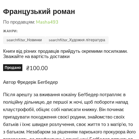
Французький роман
По продавцям:
Masha493
ЖАНРИ:
searchfilter_Новинки
searchfilter_Художня література
Книги від різних продавців прийдуть окремими посилками.
Зважайте на вартість доставки
Ціна зараз
₴100.00
Продано
Автор Фредерік Бегбедер
Після арешту за вживання кокаїну Беґбедер потрапляє в
поліційну дільницю, де першої ж ночі, щоб побороти напад
клаустрофобії, обіцяє собі написати книжку. Він починає
пригадувати походження своєї родини, знайомство своїх
батьків і їхнє швидке розлучення, своє життя то з матір’ю, то
з батьком. Незабаром за рішенням паризького прокурора його