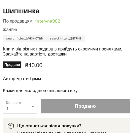
Шипшинка
По продавцям:
Kateryna982
ЖАНРИ:
searchfilter_Букіністам
searchfilter_Дитяче
Книги від різних продавців прийдуть окремими посилками.
Зважайте на вартість доставки
Ціна зараз
₴40.00
Продано
Автор Брати Грімм
Казки для молодшого шкільного віку
Кількість
Продано
Що станеться після покупки?