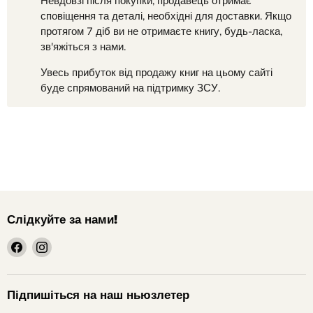
Невдовзі після покупки, продавець отримає
сповіщення та деталі, необхідні для доставки. Якщо
протягом 7 діб ви не отримаєте книгу, будь-ласка,
зв'яжіться з нами.
Увесь прибуток від продажу книг на цьому сайті
буде спрямований на підтримку ЗСУ.
Слідкуйте за нами!
шукайте
шукайте
нас
нас
на
на
Facebook
Instagram
Підпишіться на наш ньюзлетер