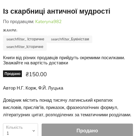
Із скарбниці античної мудрості
По продавцям:
Kateryna982
ЖАНРИ:
searchfilter_ Історичне
searchfilter_Букіністам
searchfilter_Історичне
Книги від різних продавців прийдуть окремими посилками.
Зважайте на вартість доставки
Ціна зараз
₴150.00
Продано
Автор Н.Г. Корж, Ф.Й. Луцька
Довідник містить понад тисячу латинський крилатих
висловів, прислів'їв, приказок, фразеологічних формул,
літературних цитат, розподілених за тематичними розділами.
Кількість
Продано