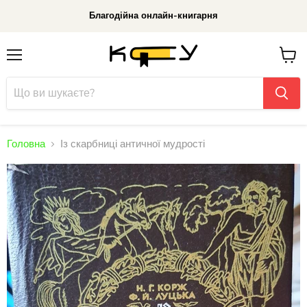
Благодійна онлайн-книгарня
Меню
До
кошик
Головна
Із скарбниці античної мудрості