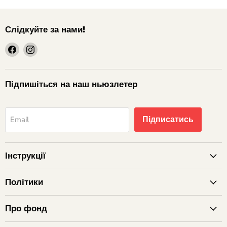
Слідкуйте за нами!
шукайте
шукайте
нас
нас
на
на
Facebook
Instagram
Підпишіться на наш ньюзлетер
Підписатись
Email
Інструкції
Політики
Про фонд