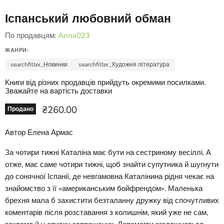
Іспанський любовний обман
По продавцям:
Anna023
ЖАНРИ:
searchfilter_Новинки
searchfilter_Художня література
Книги від різних продавців прийдуть окремими посилками.
Зважайте на вартість доставки
Ціна зараз
₴260.00
Продано
Автор Елена Армас
За чотири тижні Каталіна має бути на сестриному весіллі. А
отже, має саме чотири тижні, щоб знайти супутника й шугнути
до сонячної Іспанії, де невгамовна Каталінина рідня чекає на
знайомство з її «американським бойфрендом». Маленька
брехня мала б захистити безталанну дружку від спочутливих
коментарів після розставання з колишнім, який уже не сам,