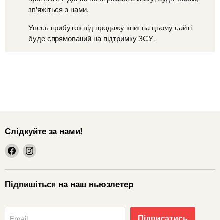
зв'яжіться з нами.
Увесь прибуток від продажу книг на цьому сайті
буде спрямований на підтримку ЗСУ.
Слідкуйте за нами!
шукайте
шукайте
нас
нас
на
на
Facebook
Instagram
Підпишіться на наш ньюзлетер
Підписатись
Email