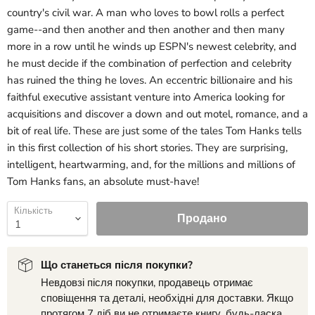
country's civil war. A man who loves to bowl rolls a perfect
game--and then another and then another and then many
more in a row until he winds up ESPN's newest celebrity, and
he must decide if the combination of perfection and celebrity
has ruined the thing he loves. An eccentric billionaire and his
faithful executive assistant venture into America looking for
acquisitions and discover a down and out motel, romance, and a
bit of real life. These are just some of the tales Tom Hanks tells
in this first collection of his short stories. They are surprising,
intelligent, heartwarming, and, for the millions and millions of
Tom Hanks fans, an absolute must-have!
Кількість
Продано
Що станеться після покупки?
Невдовзі після покупки, продавець отримає
сповіщення та деталі, необхідні для доставки. Якщо
протягом 7 діб ви не отримаєте книгу, будь-ласка,