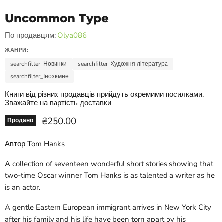
Uncommon Type
По продавцям:
Olya086
ЖАНРИ:
searchfilter_Новинки
searchfilter_Художня література
searchfilter_Іноземне
Книги від різних продавців прийдуть окремими посилками.
Зважайте на вартість доставки
Ціна зараз
₴250.00
Продано
Автор Tom Hanks
A collection of seventeen wonderful short stories showing that
two-time Oscar winner Tom Hanks is as talented a writer as he
is an actor.
A gentle Eastern European immigrant arrives in New York City
after his family and his life have been torn apart by his