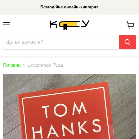
Благодійна онлайн-книгарня
Меню
До
кошик
Головна
Uncommon Type